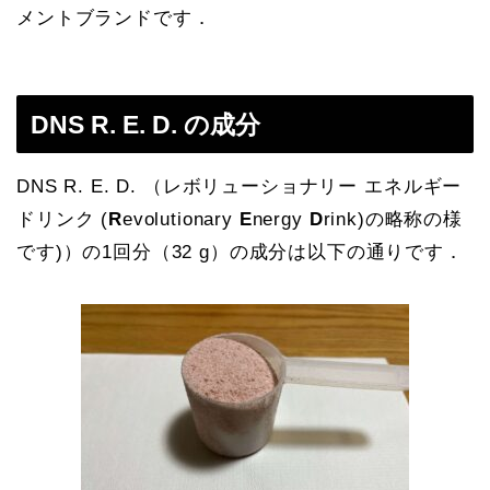
メントブランドです．
DNS R. E. D. の成分
DNS R. E. D. （レボリューショナリー エネルギー
ドリンク (
R
evolutionary
E
nergy
D
rink)の略称の様
です)）の1回分（32 g）の成分は以下の通りです．