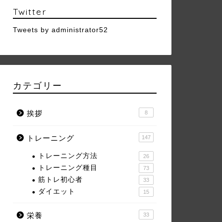
Twitter
Tweets by administrator52
カテゴリー
挨拶
8
トレーニング
147
トレーニング方法
26
トレーニング種目
73
筋トレ初心者
33
ダイエット
15
栄養
33