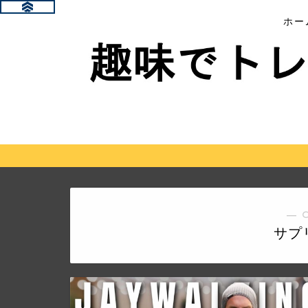
ホー
― 
サプ