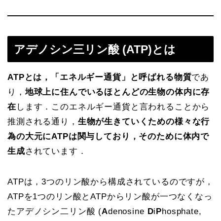
アデノシン三リン酸 (ATP)とは
ATPとは，「エネルギー通貨」と呼ばれる物質
であ
り，
地球上に住んでいるほとんどの生物の体内に存
在
します．このエネルギー通貨と言われることから
推測される通り，
生物が生きていくための様々な行
為の大元にATPは関与しており，そのために体内で
生成
されています．
ATPは，3つのリン酸から構成されているのですが，
ATPを1つのリン酸とATPからリン酸が一つなくなっ
たアデノシン二リン酸 (
A
denosine
D
i
P
hosphate,