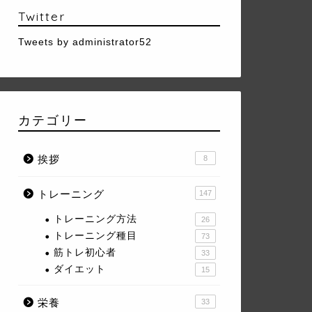
Twitter
Tweets by administrator52
カテゴリー
挨拶
8
トレーニング
147
トレーニング方法
26
トレーニング種目
73
筋トレ初心者
33
ダイエット
15
栄養
33