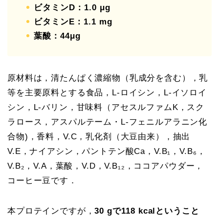
ビタミンD：1.0 μg
ビタミンE：1.1 mg
葉酸：44μg
原材料は，清たんぱく濃縮物（乳成分を含む），乳
等を主要原料とする食品，L-ロイシン，L-イソロイ
シン，L-バリン，甘味料（アセスルファムK，スク
ラロース，アスパルテーム・L-フェニルアラニン化
合物)，香料，V.C，乳化剤（大豆由来），抽出
V.E，ナイアシン，パントテン酸Ca，V.B₁，V.B₆，
V.B₂，V.A，葉酸，V.D，V.B₁₂，ココアパウダー，
コーヒー豆です．
本プロテインですが，
30 gで118 kcalということ