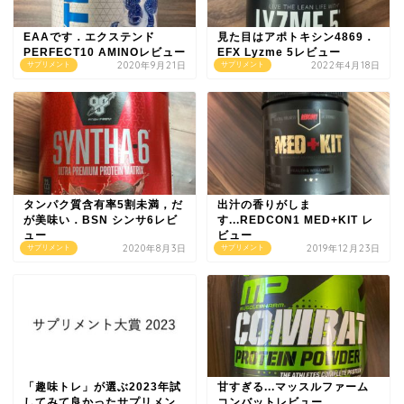
EAAです．エクステンド
見た目はアポトキシン4869．
PERFECT10 AMINOレビュー
EFX Lyzme 5レビュー
2020年9月21日
2022年4月18日
サプリメント
サプリメント
タンパク質含有率5割未満，だ
出汁の香りがしま
が美味い．BSN シンサ6レビ
す...REDCON1 MED+KIT レ
ュー
ビュー
2020年8月3日
2019年12月23日
サプリメント
サプリメント
「趣味トレ」が選ぶ2023年試
甘すぎる...マッスルファーム
してみて良かったサプリメン
コンバットレビュー