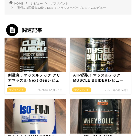
HOME
レビュー
サプリメント
驚愕の1回最大12錠．DNS ミネラルスーパープレミアムレビュー
関連記事
刺激臭．マッスルテック クリ
ATP摂取！マッスルテック
アマッスル Next Genレビュ
MUSCLE BUIDERレビュー
ー
2020年12月28日
2020年3月30日
サプリメント
サプリメント