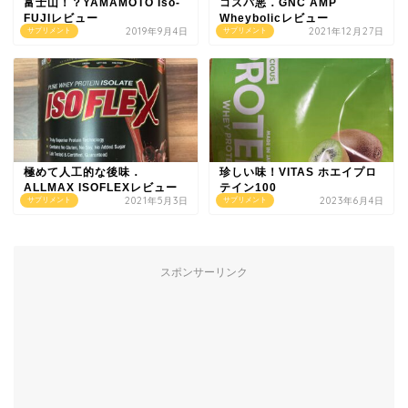
富士山！？YAMAMOTO Iso-
コスパ悪．GNC AMP
FUJIレビュー
Wheybolicレビュー
2019年9月4日
2021年12月27日
サプリメント
サプリメント
極めて人工的な後味．
珍しい味！VITAS ホエイプロ
ALLMAX ISOFLEXレビュー
テイン100
2021年5月3日
2023年6月4日
サプリメント
サプリメント
スポンサーリンク