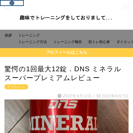
挨拶
トレーニング
トレーニング方法
トレーニング種目
筋トレ初心者
ダイエッ
プロフィールはこちら
驚愕の1回最大12錠．DNS ミネラル
スーパープレミアムレビュー
サプリメント
2022年9月12日
/
2023年8月7日