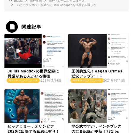
HOME
海外事情
海外トレーニングニュース
ハニーランボットが述べるHadi Choopanを指導する難しさ
関連記事
Julius Maddoxの世界記録に
圧倒的進化！Regan Grimes
異議がある人がいる模様
近況アップデート
2021年3月4日
2021年9月11日
海外トレーニングニュース
海外トレーニングニュース
ビッグラミー，オリンピア
非公式ですが，ベンチプレス
2020に出場する意思は有り！
の世界記録が更新！771lbs