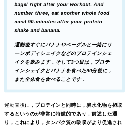
bagel right after your workout. And
number three, eat another whole food
meal 90-minutes after your protein
shake and banana.
運動後すぐにバナナやベーグルと一緒にリ
ーンボディシェイクなどのプロテインシェ
イクを飲みます．そして3つ目は，プロテ
インシェイクとバナナを食べた90分後に，
また全体食を食べることです．
運動直後に，
プロテインと同時に，炭水化物を摂取
するというのが非常に特徴的であり，前述した通
り，これにより，タンパク質の吸収がより促進
され