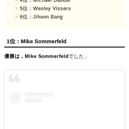
4位：Michael Daboul
5位：Wesley Vissers
6位：Jihoon Bang
1位：Mike Sommerfeld
優勝は，Mike Sommerfeld
でした．