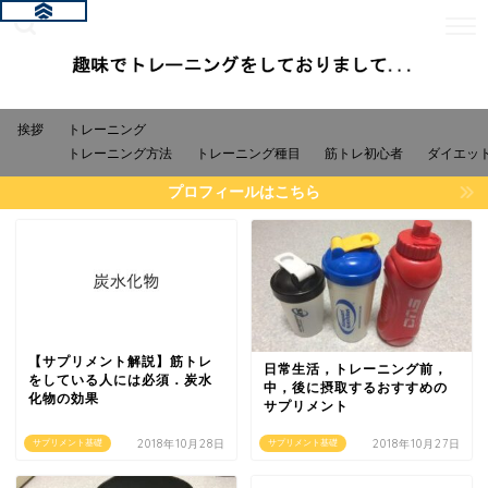
挨拶
トレーニング
トレーニング方法
トレーニング種目
筋トレ初心者
ダイエッ
プロフィールはこちら
【サプリメント解説】筋トレ
日常生活，トレーニング前，
をしている人には必須．炭水
中，後に摂取するおすすめの
化物の効果
サプリメント
2018年10月28日
2018年10月27日
サプリメント基礎
サプリメント基礎