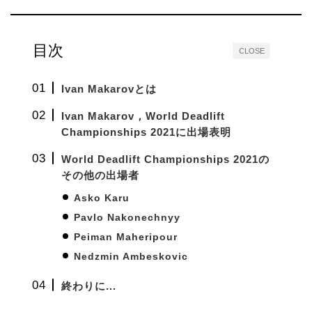
目次
CLOSE
Ivan Makarovとは
Ivan Makarov，World Deadlift
Championships 2021に出場表明
World Deadlift Championships 2021の
その他の出場者
Asko Karu
Pavlo Nakonechnyy
Peiman Maheripour
Nedzmin Ambeskovic
終わりに...