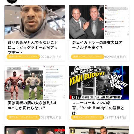
絞り具合がとんでもないこと
ジェイカトラーの影響力はア
に...！ビッグラミー近況アッ
ーノルドを凌ぐ？
プデート
2020年2月18日
2022年8月14日
海外トレーニングニュース
海外トレーニングニュース
実は両者の腕の太さは約6.4
ロニーコールマンの名
mmしか変わらない？
言，"Yeah Buddy!"の語源と
は
2022年8月31日
2021年11月17日
海外トレーニングニュース
海外トレーニングニュース