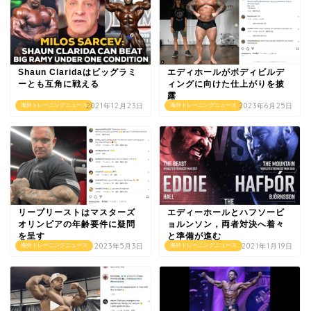
Shaun Claridaはビッグラミ
エディホールがボディビルデ
ーとも互角に戦える
ィングに向けた仕上がりを披
露
2021年12月23日
2023年6月25日
海外トレーニングニュース
海外トレーニングニュース
リープリーストはマスターズ
エディーホールとハフソービ
オリンピアの年齢要件に疑問
ョルンソン，両者対決へ着々
を呈す
と準備が進む
2023年5月3日
2021年1月19日
海外トレーニングニュース
海外トレーニングニュース