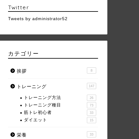
Twitter
Tweets by administrator52
カテゴリー
挨拶
8
トレーニング
147
トレーニング方法
26
トレーニング種目
73
筋トレ初心者
33
ダイエット
15
栄養
33