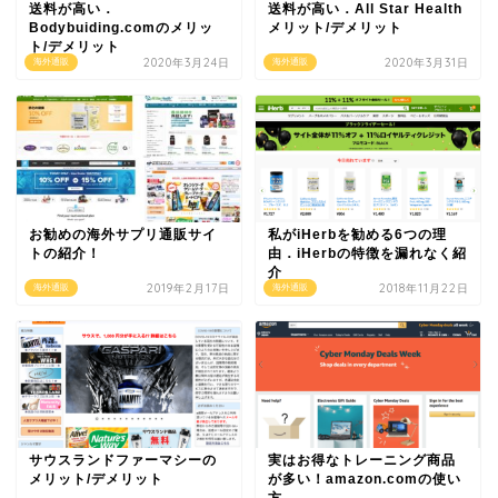
送料が高い．
送料が高い．All Star Health
Bodybuiding.comのメリッ
メリット/デメリット
ト/デメリット
2020年3月24日
2020年3月31日
海外通販
海外通販
お勧めの海外サプリ通販サイ
私がiHerbを勧める6つの理
トの紹介！
由．iHerbの特徴を漏れなく紹
介
2019年2月17日
2018年11月22日
海外通販
海外通販
サウスランドファーマシーの
実はお得なトレーニング商品
メリット/デメリット
が多い！amazon.comの使い
方