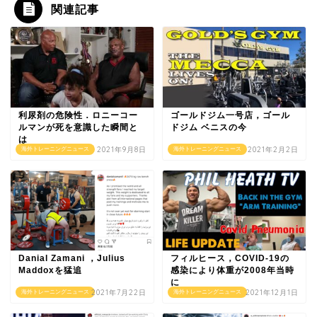
関連記事
利尿剤の危険性．ロニーコー
ゴールドジム一号店，ゴール
ルマンが死を意識した瞬間と
ドジム ベニスの今
は
2021年9月8日
2021年2月2日
海外トレーニングニュース
海外トレーニングニュース
Danial Zamani ，Julius
フィルヒース，COVID-19の
Maddoxを猛追
感染により体重が2008年当時
に
2021年7月22日
2021年12月1日
海外トレーニングニュース
海外トレーニングニュース