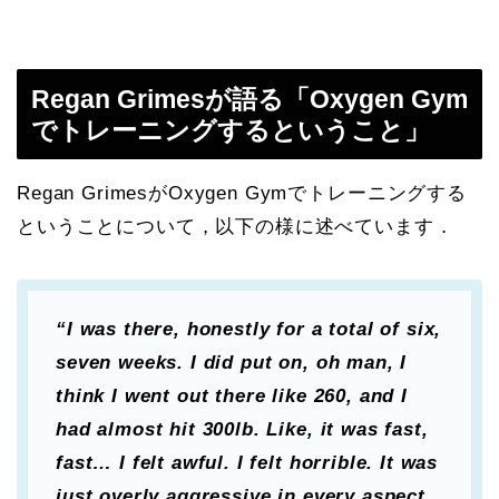
Regan Grimesが語る「Oxygen Gym
でトレーニングするということ」
Regan GrimesがOxygen Gymでトレーニングする
ということについて，以下の様に述べています．
“I was there, honestly for a total of six,
seven weeks. I did put on, oh man, I
think I went out there like 260, and I
had almost hit 300lb. Like, it was fast,
fast… I felt awful. I felt horrible. It was
just overly aggressive in every aspect.