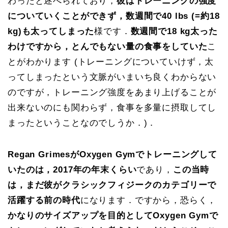
わったと述べられており，
彼はトレーニングの強度
についていくことができず，数週間で40 lbs (=約18
kg)も太ってしまった
様です．
数週間で18 kg太った
わけですから，とんでもない量の食事をしていた
こ
とがわかります (トレーニングについていけず，太
ってしまったという文脈がいまいち良くわからない
のですが，トレーニング強度をあまり上げることが
出来ないのにも関わらず，食事を多量に摂取してし
まったということなのでしうか．)．
Regan GrimesがOxygen Gymでトレーニングして
いたのは，2017年の年末くらい
であり，
この当時
は，まだ彼がクラシックフィジークのカテゴリーで
活躍する前の時代
になります．ですから，恐らく，
かなりのサイズアップを目的としてOxygen Gymで