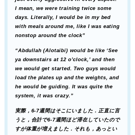
I mean, we were training twice some
days. Literally, I would be in my bed
with meals around me, like I was eating
nonstop around the clock”
“Abdullah (Alotaibi) would be like ‘See
ya downstairs at 12 o’clock,’ and then
we would get started. Two guys would
load the plates up and the weights, and
he would be guiding. It was quite the
system, it was crazy.”
実際，6-7週間はそこにいました．正直に言
うと，合計で6-7週間ほど滞在していたので
すが体重が増えました．それも，あっとい