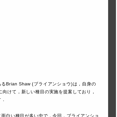
rian Shaw (ブライアンショウ)は，自身の
sicに向けて，新しい種目の実施を提案しており，
す．
に面白い種目が多い中で，今回，ブライアンショ