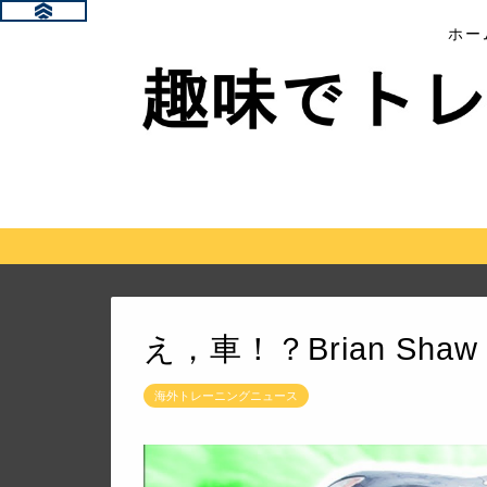
ホー
え，車！？Brian Sha
海外トレーニングニュース