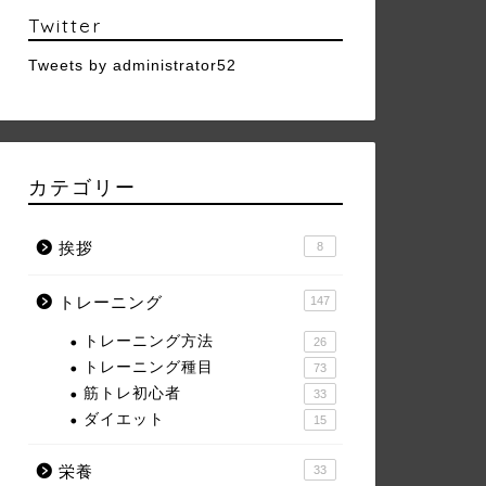
Twitter
Tweets by administrator52
カテゴリー
挨拶
8
トレーニング
147
トレーニング方法
26
トレーニング種目
73
筋トレ初心者
33
ダイエット
15
栄養
33