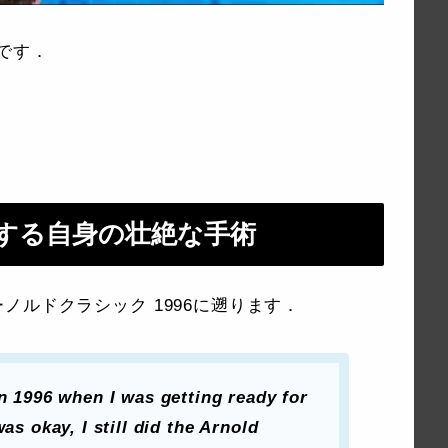
rです．
する自身の壮絶な手術
ノルドクラシック 1996に遡ります．
in 1996 when I was getting ready for
as okay, I still did the Arnold