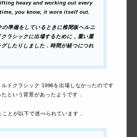
lifting heavy and working out every
 time, you know, it wore itself out.
ックの準備をしているときに椎間板ヘルニ
ドクラシックに出場するために，重い重
ングしたりしました．時間が経つにつれ
．
ルドクラシック 1996を出場しなかったのです
ったという背景があったようです．
たことが以下で述べられています．