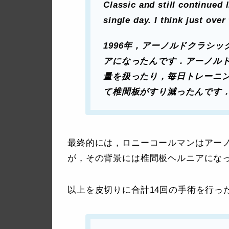
Classic and still continued 
single day. I think just over
1996年，アーノルドクラシ
アになったんです．アーノル
量を扱ったり，毎日トレーニ
て椎間板がすり減ったんです
最終的には，ロニーコールマンはアーノ
が，その背景には椎間板ヘルニアにな
以上を皮切りに合計14回の手術を行っ