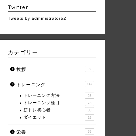
Twitter
Tweets by administrator52
カテゴリー
挨拶
8
トレーニング
147
トレーニング方法
26
トレーニング種目
73
筋トレ初心者
33
ダイエット
15
栄養
33