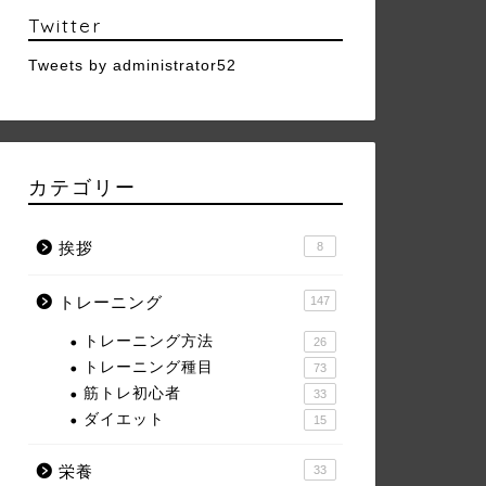
Twitter
Tweets by administrator52
カテゴリー
挨拶
8
トレーニング
147
トレーニング方法
26
トレーニング種目
73
筋トレ初心者
33
ダイエット
15
栄養
33