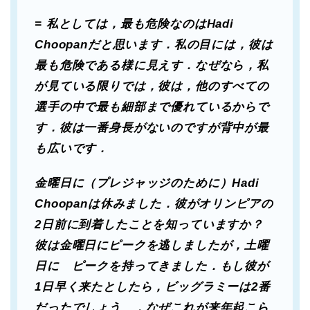
= 私としては，最も危険なのはHadi
Choopanだと思います．私の目には，彼は
最も危険である様に見えす．なぜなら，私
が見ている限りでは，彼は，他のすべての
選手の中で最も細部まで優れているからで
す．彼は一番身長がないのですが背中が最
も広いです．
金曜日に（プレジャッジのために）Hadi
Choopanは休みました．彼がオリンピアの
2日前に到着したことを知っていますか？
彼は金曜日にピークを逃しましたが，土曜
日に ピークを持ってきました．もし彼が
1日早く来たとしたら，ビッグラミーは2番
だったでしょう…．なぜこれが来年起こら