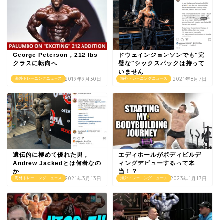
George Peterson，212 lbs
ドウェインジョンソンでも"完
クラスに転向へ
璧な"シックスパックは持って
いません
2019年9月30日
2021年8月7日
海外トレーニングニュース
海外トレーニングニュース
遺伝的に極めて優れた男，
エディホールがボディビルデ
Andrew Jackedとは何者なの
ィングデビューするって本
か
当！？
2021年3月13日
2023年1月17日
海外トレーニングニュース
海外トレーニングニュース