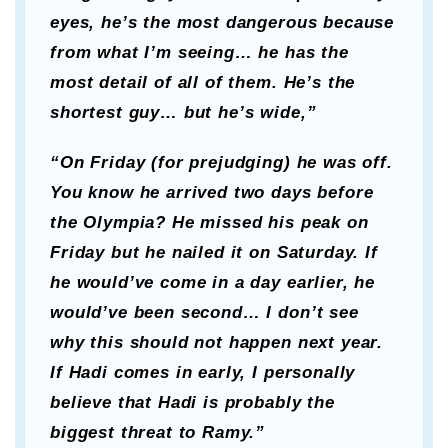
eyes, he’s the most dangerous because
from what I’m seeing… he has the
most detail of all of them. He’s the
shortest guy… but he’s wide,”
“On Friday (for prejudging) he was off.
You know he arrived two days before
the Olympia? He missed his peak on
Friday but he nailed it on Saturday. If
he would’ve come in a day earlier, he
would’ve been second… I don’t see
why this should not happen next year.
If Hadi comes in early, I personally
believe that Hadi is probably the
biggest threat to Ramy.”