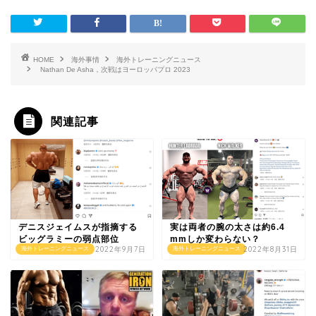
HOME
海外事情
海外トレーニングニュース
Nathan De Asha，次戦はヨーロッパプロ 2023
関連記事
デニスジェイムスが指摘する
実は両者の腕の太さは約6.4
ビッグラミーの弱点部位
mmしか変わらない？
2022年9月7日
2022年8月31日
海外トレーニングニュース
海外トレーニングニュース