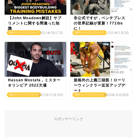
【John Meadows解説】サプ
非公式ですが，ベンチプレス
リメントに関する間違った知
の世界記録が更新！771lbs
識
に！
2021年3月27日
2021年2月5日
海外トレーニングニュース
海外トレーニングニュース
Hassan Mostafa，ミスター
規格外の上腕三頭筋！ローリ
オリンピア 2022欠場
ーウィンクラー近況アップデ
ート
2022年12月10日
2020年10月30日
海外トレーニングニュース
海外トレーニングニュース
スポンサーリンク