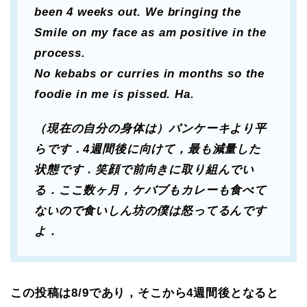
been 4 weeks out. We bringing the
Smile on my face as am positive in the
process.
No kebabs or curries in months so the
foodie in me is pissed. Ha.
（現在の自分の身体は）パンケーキより平
らです．4週間後に向けて，最も減量した
状態です．笑顔で前向きに取り組んでい
る．ここ数ヶ月，ケバブもカレーも食べて
ないので食いしん坊の僕は怒ってるんです
よ．
この投稿は8/9であり，そこから4週間後となると