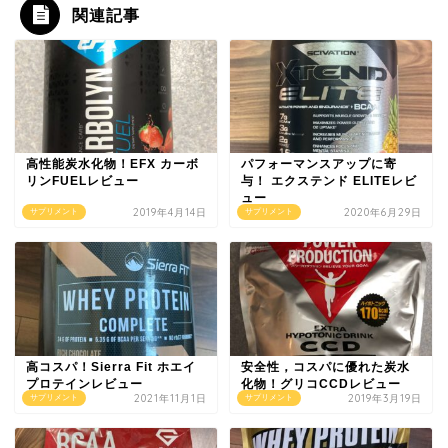
関連記事
高性能炭水化物！EFX カーボ
パフォーマンスアップに寄
リンFUELレビュー
与！ エクステンド ELITEレビ
ュー
2019年4月14日
2020年6月29日
サプリメント
サプリメント
高コスパ！Sierra Fit ホエイ
安全性，コスパに優れた炭水
プロテインレビュー
化物！グリコCCDレビュー
2021年11月1日
2019年3月19日
サプリメント
サプリメント