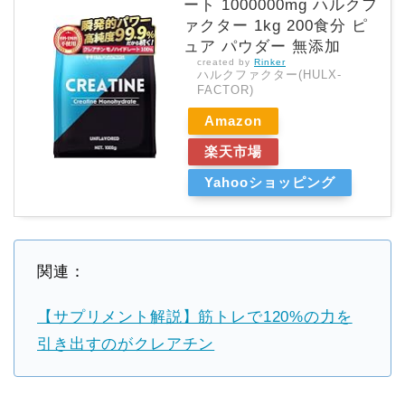
ート 1000000mg ハルクフ
ァクター 1kg 200食分 ピ
ュア パウダー 無添加
created by
Rinker
ハルクファクター(HULX-
FACTOR)
Amazon
楽天市場
Yahooショッピング
関連：
【サプリメント解説】筋トレで120%の力を
引き出すのがクレアチン