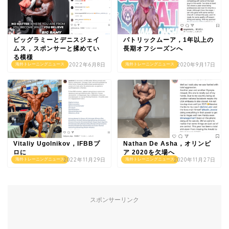
ビッグラミーとデニスジェイ
パトリックムーア，1年以上の
ムス，スポンサーと揉めてい
長期オフシーズンへ
る模様
2022年6月8日
2020年9月17日
海外トレーニングニュース
海外トレーニングニュース
Vitaliy Ugolnikov，IFBBプ
Nathan De Asha，オリンピ
ロに
ア 2020を欠場へ
2022年11月29日
2020年11月27日
海外トレーニングニュース
海外トレーニングニュース
スポンサーリンク