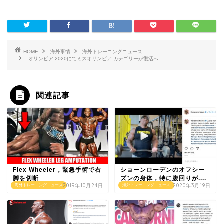
HOME
海外事情
海外トレーニングニュース
オリンピア 2020にてミスオリンピア カテゴリーが復活へ
関連記事
Flex Wheeler，緊急手術で右
ショーンローデンのオフシー
脚を切断
ズンの身体，特に腹回りが....
2019年10月24日
2020年3月19日
海外トレーニングニュース
海外トレーニングニュース