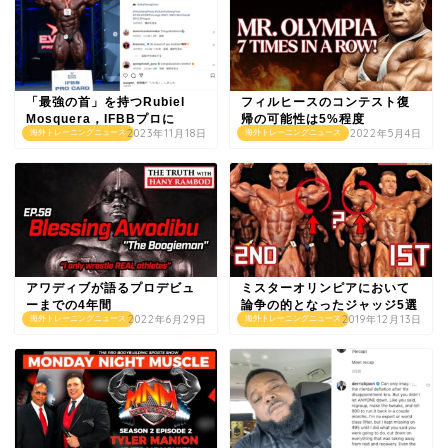
「最強の首」を持つRubiel
フィルヒースのコンテスト復
Mosquera，IFBBプロに
帰の可能性は5%程度
2023年11月18日
2022年5月4日
海外トレーニングニュース
海外トレーニングニュース
アワディブが語るプロデビュ
ミスターオリンピアにおいて
ーまでの4年間
論争の的となったジャッジ5選
2022年6月29日
2019年12月13日
海外トレーニングニュース
海外トレーニングニュース