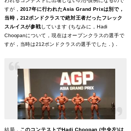
われるコンテストに出場しないのが慣例になるので
すが，
2017年に行われたAsia Grand Prixは別で，
当時，212ポンドクラスで絶対王者だったフレック
スルイスが参戦
しています (ちなみに，Hadi
Choopanについて，現在はオープンクラスの選手で
すが，当時は212ポンドクラスの選手でした．)．
結局，
このコンテストでHadi Choopan (中央左)は