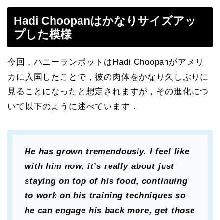
Hadi Choopanはかなりサイズアッ
プした模様
今回，ハニーランボットはHadi Choopanがアメリ
カに入国したことで，彼の肉体をかなり久しぶりに
見ることになったと想定されますが，その進化につ
いて以下のように述べています．
He has grown tremendously. I feel like
with him now, it’s really about just
staying on top of his food, continuing
to work on his training techniques so
he can engage his back more, get those