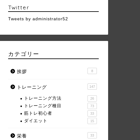
Twitter
Tweets by administrator52
カテゴリー
挨拶
8
トレーニング
147
トレーニング方法
26
トレーニング種目
73
筋トレ初心者
33
ダイエット
15
栄養
33