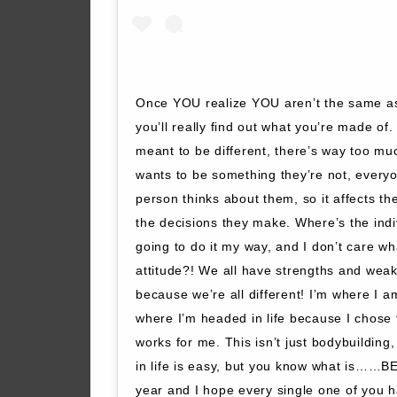
Once YOU realize YOU aren’t the same as
you’ll really find out what you’re made of
meant to be different, there’s way too mu
wants to be something they’re not, every
person thinks about them, so it affects the
the decisions they make. Where’s the ind
going to do it my way, and I don’t care wh
attitude?! We all have strengths and weak
because we’re all different! I’m where I 
where I’m headed in life because I chose 
works for me. This isn’t just bodybuilding, 
in life is easy, but you know what is……
year and I hope every single one of you 