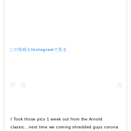
この投稿をInstagramで見る
I Took those pics 1 week out from the Arnold
classic…next time we coming shredded guys corona