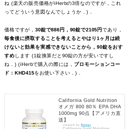
ね (楽天の販売価格がiHerbの3倍なのですが，これ
ってどういう意図なんでしょうか．)．
価格ですが，
30錠で886円，90錠で2105円
であり，
毎食後に摂取することを考えるとやはり1ヶ月は続
けないと効果を実感できないことから，90錠をおす
すめ
します (1錠換算だと90錠の方が安いですし
ね．) (iHerbで購入の際には，
プロモーションコー
ド：KHD415
をお使い下さい．)．
California Gold Nutrition
オメガ 800 80％ EPA DHA
1000mg 90点【アメリカ直
送】
created by
Rinker
California Gold Nutrition