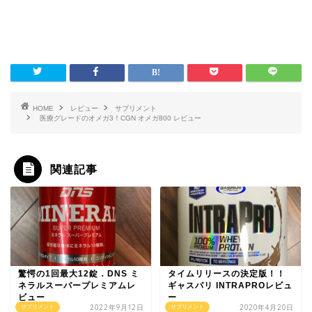
HOME
レビュー
サプリメント
医療グレードのオメガ3！CGN オメガ800 レビュー
関連記事
驚愕の1回最大12錠．DNS ミ
タイムリリースの決定版！！
ネラルスーパープレミアムレ
ギャスパリ INTRAPROレビュ
ビュー
ー
2022年9月12日
2020年4月20日
サプリメント
サプリメント