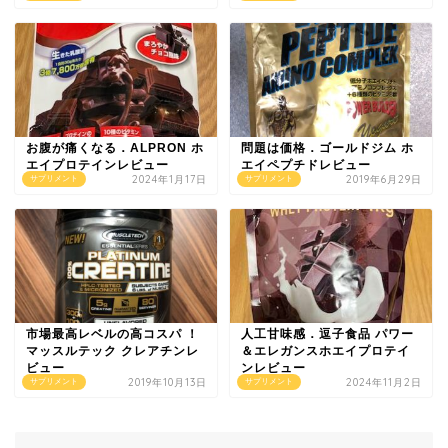
お腹が痛くなる．ALPRON ホ
問題は価格．ゴールドジム ホ
エイプロテインレビュー
エイペプチドレビュー
2024年1月17日
2019年6月29日
サプリメント
サプリメント
市場最高レベルの高コスパ ！
人工甘味感．逗子食品 パワー
マッスルテック クレアチンレ
＆エレガンスホエイプロテイ
ビュー
ンレビュー
2019年10月13日
2024年11月2日
サプリメント
サプリメント