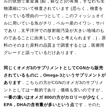
ルの状態で重金属 (鉛，銀など)の有無，すなわち生
物濃縮について検査されています (恐らく，検査を
行っている理由の一つとして，このフィッシュオイ
ルに用いている魚がチリ，ペルー産のイワシ，サバ
であり，太平洋沖での放射能汚染が大きい地域のも
のであることに由来していると考えられます．)．原
料のそのまた原料の品質まで調査するとは，医療用
グレードと謳っているだけあります．
同じくオメガ3のサプリメントとしてCGNから販売
されているものに，Omega-3というサプリメントが
あります
．こちらの方がCGNのオメガ3のサプリメ
ントとしては一般的であり，価格も安いのですが，
一番の違いはオメガ 800の方がカロリーが少なく，
EPA，DHAの含有量が多いという点
です．そのた