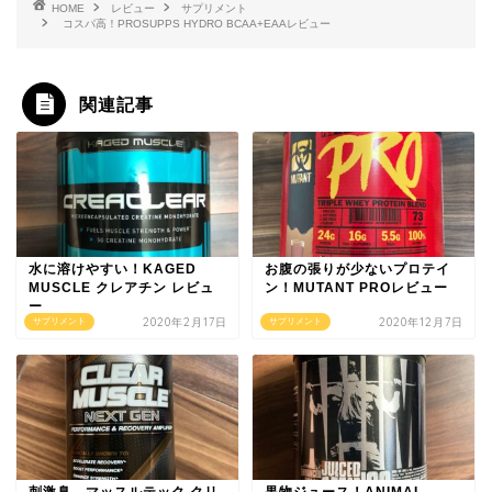
HOME
レビュー
サプリメント
コスパ高！PROSUPPS HYDRO BCAA+EAAレビュー
関連記事
水に溶けやすい！KAGED
お腹の張りが少ないプロテイ
MUSCLE クレアチン レビュ
ン！MUTANT PROレビュー
ー
2020年2月17日
2020年12月7日
サプリメント
サプリメント
刺激臭．マッスルテック クリ
果物ジュース！ANIMAL