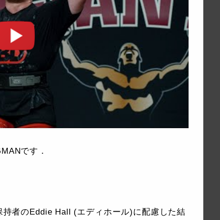
NGMANです．
者のEddie Hall (エディホール)に配慮した結