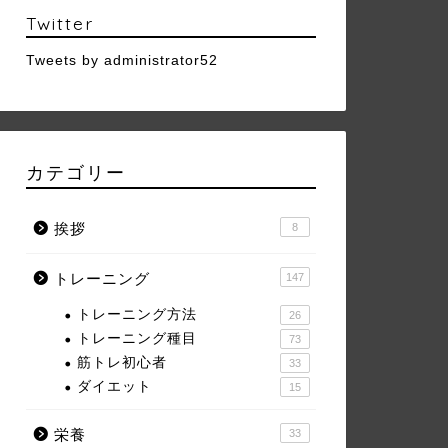
Twitter
Tweets by administrator52
カテゴリー
挨拶
8
トレーニング
147
トレーニング方法
26
トレーニング種目
73
筋トレ初心者
33
ダイエット
15
栄養
33