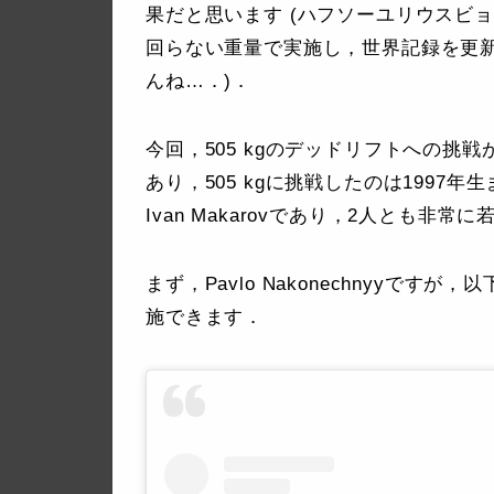
果だと思います (ハフソーユリウスビョ
回らない重量で実施し，世界記録を更
んね…．)．
今回，505 kgのデッドリフトへの挑戦が行われた
あり，505 kgに挑戦したのは1997年
I
van Makarovであり，2人とも非
まず，
Pavlo Nakonechnyyです
施できます．