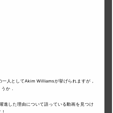
人としてAkim Williamsが挙げられますが，
ょうか．
0で躍進した理由について語っている動画を見つけ
す！