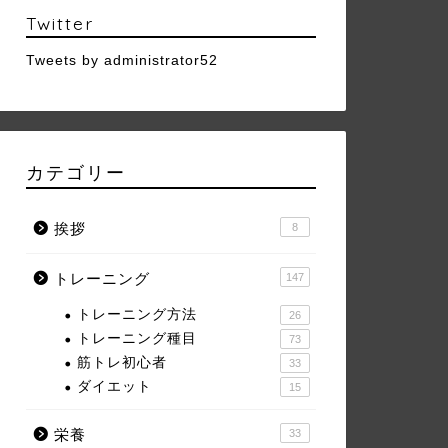
Twitter
Tweets by administrator52
カテゴリー
挨拶
8
トレーニング
147
トレーニング方法
26
トレーニング種目
73
筋トレ初心者
33
ダイエット
15
栄養
33