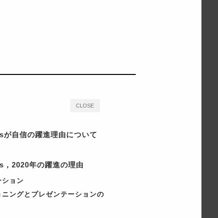
CLOSE
liamsが自信の躍進理由について
iams，2020年の躍進の理由
ーション
ョニングとプレゼンテーションの