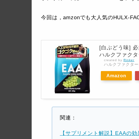
今回は，amzonでも大人気のHULX-F
[白ぶどう味] 
ハルクファクター 
created by
Rinker
ハルクファクター(H
Amazon
関連：
【サプリメント解説】EAAの効果