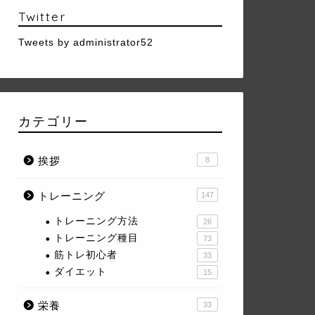
Twitter
Tweets by administrator52
カテゴリー
挨拶
8
トレーニング
147
トレーニング方法
26
トレーニング種目
73
筋トレ初心者
33
ダイエット
15
栄養
33