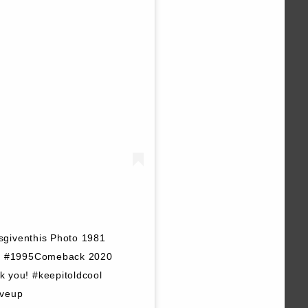
sgiventhis Photo 1981
a #1995Comeback 2020
you! #keepitoldcool
iveup