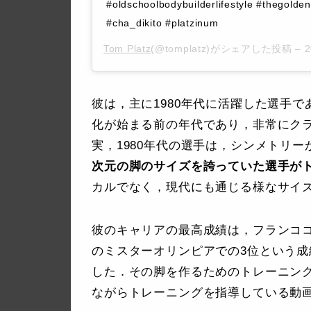
#oldschoolbodybuilderlifestyle #thegold
#cha_dikito #platzinum
Tom Platz
(@tomplatz)がシェアした投稿 –
2
彼は，主に1980年代に活躍した選手で
化が始まる前の年代であり，非常にク
実，1980年代の選手は，シンメトリ
次元の脚のサイズを誇っていた選手が
カルでなく，現代にも通じる様なサイ
彼のキャリアの最高成績は，フランココ
のミスターオリンピアでの3位という
した．その脚を作るためのトレーニン
ながらトレーニングを指導している動