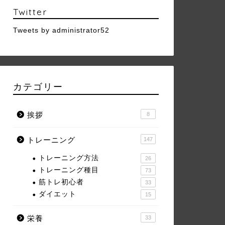
Twitter
Tweets by administrator52
カテゴリー
挨拶
8
トレーニング
147
トレーニング方法
26
トレーニング種目
73
筋トレ初心者
33
ダイエット
15
栄養
33