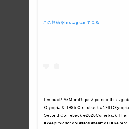
この投稿をInstagramで見る
I’m back! #5MoreReps #godsgotthis #god
Olympia & 1995 Comeback #1981Olympi
Second Comeback #2020Comeback Thank 
#keepitoldschool #kios #teamosl #neverg