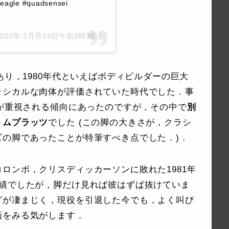
eneagle #quadsensei
020年 2月月25日午前2時35分PST
あり，1980年代といえばボディビルダーの巨大
ラシカルな肉体が評価されていた時代でした．事
ーが重視される傾向にあったのですが，その中で
別
トムプラッツ
でした (この脚の大きさが，クラシ
ズの脚であったことが特筆すべき点でした．)．
ロンボ，クリスディッカーソンに敗れた1981年
成績でしたが，脚だけ見れば彼はずば抜けていま
グが凄まじく，現役を引退した今でも，よく叫び
画をみる気がします．