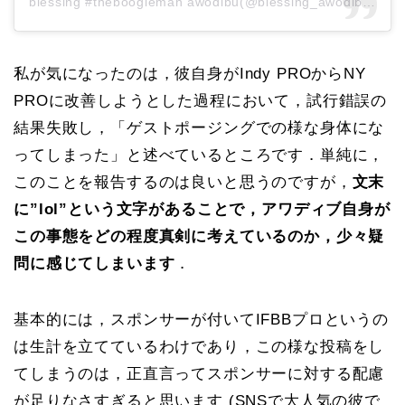
blessing #theboogieman awodibu(@blessing_awodibu)がシェアした投稿
私が気になったのは，彼自身がIndy PROからNY
PROに改善しようとした過程において，試行錯誤の
結果失敗し，「ゲストポージングでの様な身体にな
ってしまった」と述べているところです．単純に，
このことを報告するのは良いと思うのですが，
文末
に”lol”という文字があることで，アワディブ自身が
この事態をどの程度真剣に考えているのか，少々疑
問に感じてしまいます
．
基本的には，スポンサーが付いてIFBBプロというの
は生計を立てているわけであり，この様な投稿をし
てしまうのは，正直言ってスポンサーに対する配慮
が足りなさすぎると思います (SNSで大人気の彼で