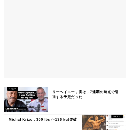
リーヘイニー，実は，7連覇の時点で引
退する予定だった
Michal Krizo，300 lbs (=136 kg)突破