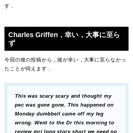
す．
Charles Griffen，幸い，大事に至ら
ず
今回の彼の投稿から，彼が幸い，大事に至らなかっ
たことが伺えます．
This was scary scary and thought my
pec was gone gone. This happened on
Monday dumbbell came off my leg
wrong. Went to the Dr this morning to
review mri long story short we need no