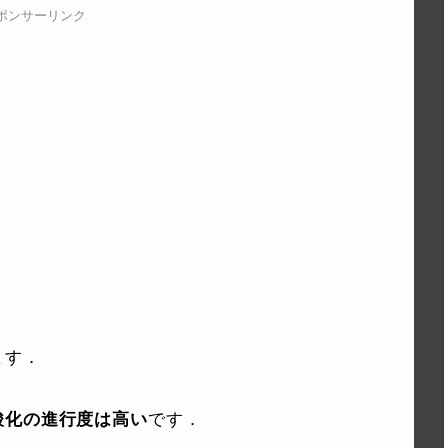
ポンサーリンク
ます．
酸化の進行度は高い
です．