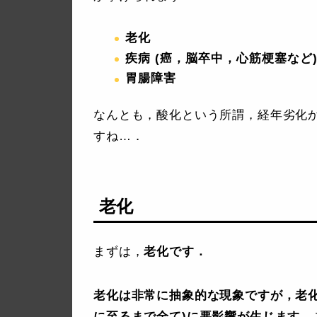
老化
疾病 (癌，脳卒中，心筋梗塞など
胃腸障害
なんとも，酸化という所謂，経年劣化
すね…．
老化
まずは，
老化です．
老化は非常に抽象的な現象ですが，老化
に至るまで全て)に悪影響が生じます
．