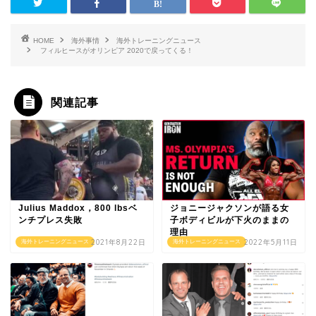
HOME
海外事情
海外トレーニングニュース
フィルヒースがオリンピア 2020で戻ってくる！
関連記事
Julius Maddox，800 lbsベ
ジョニージャクソンが語る女
ンチプレス失敗
子ボディビルが下火のままの
理由
2021年8月22日
2022年5月11日
海外トレーニングニュース
海外トレーニングニュース