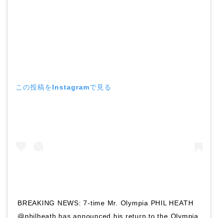
この投稿をInstagramで見る
BREAKING NEWS: 7-time Mr. Olympia PHIL HEATH
@philheath has announced his return to the Olympia