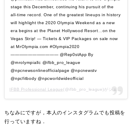
stage this December, continuing his pursuit of the
all-time record. One of the greatest lineups in history
will highlight the 2020 Olympia Weekend as a new
era begins at the Planet Hollywood Resort…on the
Vegas Strip! — Tickets & VIP Packages on sale now
at MrOlympia.com #Olympia2020
——————————— @Rep0stApp By
@mrolympiallc @ifbb_pro_league
@npcnewsonlineofficialpage @npcnewstv
@npcfitbody @npcworldwideofficial
IFBB Professional League
(@ifbb_pro_league)がシェアした投稿 –
ちなみにですが，本人のインスタグラムでも投稿を
行っていますね．