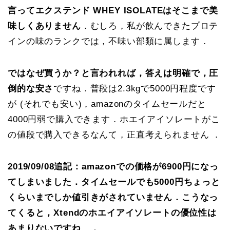
言ってエクステンド WHEY ISOLATEはそこまで美
味しくありません
．むしろ，私が飲んできたプロテ
インの味のランクでは，不味い部類に属します．
ではなぜ買うか？と言われれば，答えは明確で，圧
倒的な安さ
ですね．普段は2.3kgで5000円程度です
が (それでも安い)，amazonのタイムセールだと
4000円弱で購入できます．ホエイアイソレートがこ
の値段で購入できるなんて，正直考えられません ．
2019/09/08追記：amazonでの価格が6900円になっ
てしまいました．タイムセールでも5000円ちょっと
くらいまでしか値引きがされていません．こうなっ
てくると，Xtendのホエイアイソレートの優位性は
あまりないですね…．