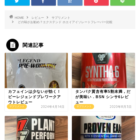
HOME
レビュー
サプリメント
どの味がお勧め？エクステンド ホエイアイソレートフレーバー比較
関連記事
カフェインは少ないが効く！
タンパク質含有率5割未満，だ
ビーレジェンドプレワークア
が美味い．BSN シンサ6レビ
ウトレビュー
ュー
2024年4月14日
2020年8月3日
サプリメント
サプリメント