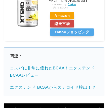
杯分 【海外直送品】
created by
Rinker
Scivation
Amazon
楽天市場
Yahooショッピング
関連：
コスパに非常に優れたBCAA！エクステンド
BCAAレビュー
エクステンド BCAAからステロイド検出！？