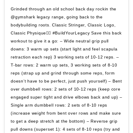
Grinded through an old school back day rockin the
@gymshark legacy range, going back to the
bodybuilding roots. Classic Stringer, Classic Logo,
Classic Physique👌🏼 #BuildYourLegacy Save this back
workout to give it a go: – Wide neutral grip pull
downs: 3 warm up sets (start light and feel scapula
retraction each rep) 3 working sets of 10-12 reps. –
T-bar rows: 2 warm up sets, 3 working sets of 8-10
reps (strap up and grind through some reps, form
doesn’t have to be perfect, just push yourself) – Bent
over dumbbell rows: 2 sets of 10-12 reps (keep core
engaged super tight and drive elbows back and up) –
Single arm dumbbell rows: 2 sets of 8-10 reps
(increase weight from bent over rows and make sure
to get a deep stretch at the bottom) – Reverse grip
pull downs (superset 1): 4 sets of 8-10 reps (try and