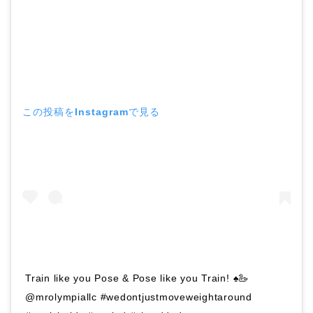
この投稿をInstagramで見る
Train like you Pose & Pose like you Train! ♠️🦢
@mrolympiallc #wedontjustmoveweightaround