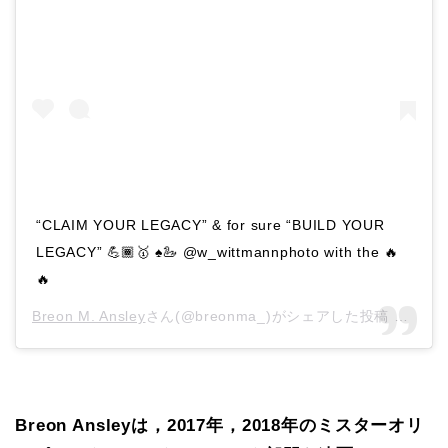
“CLAIM YOUR LEGACY” & for sure “BUILD YOUR
LEGACY” 💪🏾🥇 ♠️🦢 @w_wittmannphoto with the 🔥
🔥
Breon M. Ansley
さん(@breonma_)がシェアした投稿 –
201
Breon Ansleyは，2017年，2018年のミスターオリ