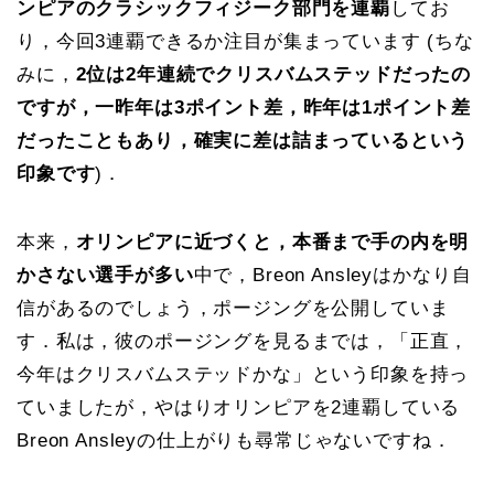
ンピアのクラシックフィジーク部門を連覇
してお
り，今回3連覇できるか注目が集まっています (ちな
みに，
2位は2年連続でクリスバムステッドだったの
ですが，一昨年は3ポイント差，昨年は1ポイント差
だったこともあり，確実に差は詰まっているという
印象です
)．
本来，
オリンピアに近づくと，本番まで手の内を明
かさない選手が多い
中で，Breon Ansleyはかなり自
信があるのでしょう，ポージングを公開していま
す．私は，彼のポージングを見るまでは，「正直，
今年はクリスバムステッドかな」という印象を持っ
ていましたが，やはりオリンピアを2連覇している
Breon Ansleyの仕上がりも尋常じゃないですね．