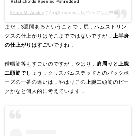
#staticholds #peeled #shredded
Breon M. Ansley
さん(@breonma_)がシェアした投稿 –
201
まだ，3週間あるということで，尻，ハムストリン
グスの仕上がりはそこまでではないですが，
上半身
の仕上がりはすごい
ですね．
僧帽筋等もすごいのですが，やはり，
肩周りと上腕
二頭筋
でしょう．クリスバムステッドとのバックポ
ーズの一番の違いは，やはりこの上腕二頭筋のピー
クかなと個人的に考えています．