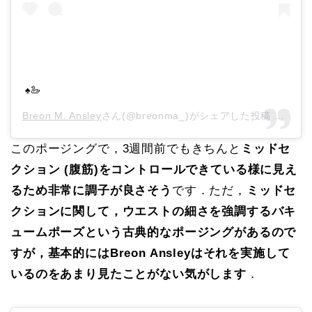
♠️🦢
Breon M. Ansley
さん(@breonma_)がシェアした投稿 –
201
このポージングで，3週間前でもきちんと
ミッドセ
クション (腹筋)をコントロールできている様に見え
るため非常に調子が良さそう
です．ただ，
ミッドセ
クションに関して，ウエストの細さを強調するバキ
ュームポーズという古典的なポージングがあるので
すが，基本的にはBreon Ansleyはそれを実施して
いるのをあまり見たことがない気がします
．