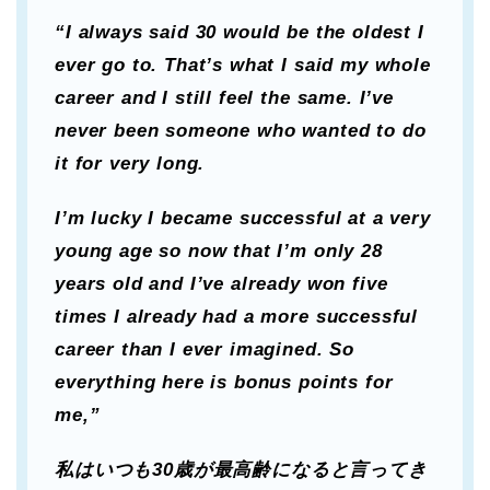
“I always said 30 would be the oldest I
ever go to. That’s what I said my whole
career and I still feel the same. I’ve
never been someone who wanted to do
it for very long.
I’m lucky I became successful at a very
young age so now that I’m only 28
years old and I’ve already won five
times I already had a more successful
career than I ever imagined. So
everything here is bonus points for
me,”
私はいつも30歳が最高齢になると言ってき