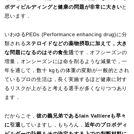
ボディビルディングと健康の問題が非常に大きい
と
思います．
いわゆるPEDs (Performance enhancing drug)に分
類される
ステロイドなどの薬物摂取に加えて，大き
な問題になるのはその食生活
です．オフシーズンの
増量，オンシーズンには命を削るような減量で，一
年を通して，数十 kgもの体重の変動が一般的とされ
ているプロの生活は，長く実施するほど健康に対す
るリスクが上がると考える選手が多くなりつつあり
ます．
だからこそ，
彼の義兄弟であるIain Valliereも早々
に引退
していますし，もちろん，
近年のプロボディ
ビルダーの訃報もその決定をする上での判断材料に