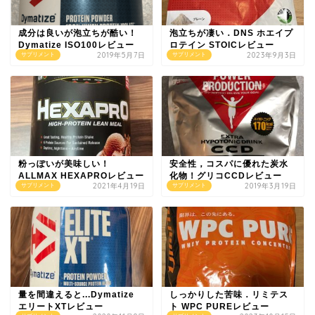
成分は良いが泡立ちが酷い！
泡立ちが凄い．DNS ホエイプ
Dymatize ISO100レビュー
ロテイン STOICレビュー
2019年5月7日
2023年9月3日
サプリメント
サプリメント
粉っぽいが美味しい！
安全性，コスパに優れた炭水
ALLMAX HEXAPROレビュー
化物！グリコCCDレビュー
2021年4月19日
2019年3月19日
サプリメント
サプリメント
量を間違えると...Dymatize
しっかりした苦味．リミテス
エリートXTレビュー
ト WPC PUREレビュー