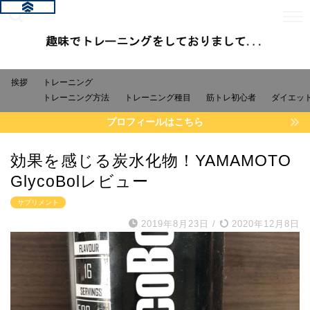
挨拶
トレーニング
トレーニング方法
トレーニング種目
筋トレ初心者
ダイエッ
プロフィールはこちら
効果を感じる炭水化物！YAMAMOTO
GlycoBolレビュー
サプリメント
2019年8月23日
/
2020年12月8日