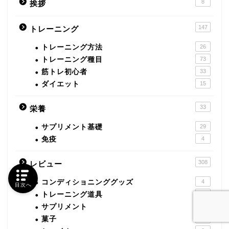
8
挨拶
147
トレーニング
トレーニング方法
26
トレーニング種目
73
筋トレ初心者
33
ダイエット
15
33
栄養
サプリメント基礎
29
免疫
4
308
レビュー
コンディショニンググッズ
4
目次へ
トレーニング道具
28
サプリメント
238
菓子
10