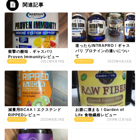
関連記事
迷ったらINTRAPRO！ギャス
パリ プロテインの違いについ
衝撃の酸味．ギャスパリ
て
Proven Immunityレビュー
2022年9月19日
2020年4月24日
サプリメント
サプリメント
減量用BCAA！エクステンド
お腹に溜まる！Garden of
RIPPEDレビュー
Life 食物繊維レビュー
2020年8月24日
2018年12月16日
サプリメント
サプリメント