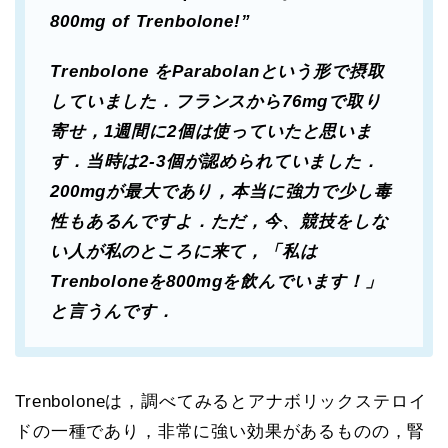
800mg of Trenbolone!”
Trenbolone をParabolanという形で摂取
していました．フランスから76mgで取り
寄せ，1週間に2個は使っていたと思いま
す．当時は2-3個が認められていました．
200mgが最大であり，本当に強力で少し毒
性もあるんですよ．ただ，今、競技をしな
い人が私のところに来て，「私は
Trenboloneを800mgを飲んでいます！」
と言うんです．
Trenboloneは，調べてみるとアナボリックステロイ
ドの一種であり，非常に強い効果があるものの，腎