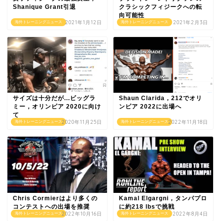
Shanique Grant引退
クラシックフィジークへの転
向可能性
2021年1月12日
2021年2月3日
海外トレーニングニュース
海外トレーニングニュース
サイズは十分だが...ビッグラ
Shaun Clarida，212でオリ
ミー，オリンピア 2020に向け
ンピア 2022に出場へ
て
2020年11月25日
2022年11月18日
海外トレーニングニュース
海外トレーニングニュース
Chris Cormierはより多くの
Kamal Elgargni，タンパプロ
コンテストへの出場を推奨
に約218 lbsで挑戦
2022年10月16日
2022年8月4日
海外トレーニングニュース
海外トレーニングニュース