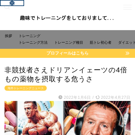
挨拶
トレーニング
トレーニング方法
トレーニング種目
筋トレ初心者
ダイエッ
プロフィールはこちら
非競技者さえドリアンイェーツの4倍
もの薬物を摂取する危うさ
海外トレーニングニュース
2022年1月6日
/
2022年4月27日