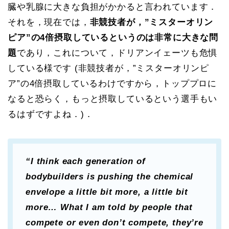
臓や乳腺に大きな負担がかかると言われています．
それを，現在では，
非競技者が，”ミスターオリン
ピア”の4倍摂取しているというのは非常に大きな問
題
であり，これについて，ドリアンイェーツも危惧
している様です (非競技者が，”ミスターオリンピ
ア”の4倍摂取しているわけですから，トッププロに
なると恐らく，もっと摂取しているという選手もい
るはずですよね．)．
“I think each generation of
bodybuilders is pushing the chemical
envelope a little bit more, a little bit
more… What I am told by people that
compete or even don’t compete, they’re