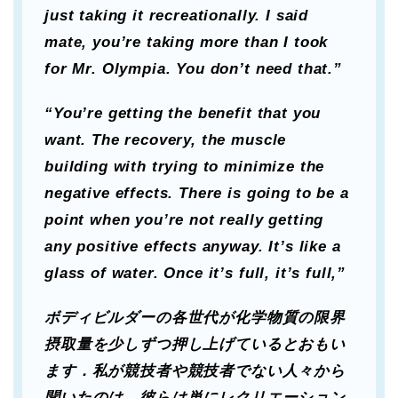
just taking it recreationally. I said
mate, you’re taking more than I took
for Mr. Olympia. You don’t need that.”
“You’re getting the benefit that you
want. The recovery, the muscle
building with trying to minimize the
negative effects. There is going to be a
point when you’re not really getting
any positive effects anyway. It’s like a
glass of water. Once it’s full, it’s full,”
ボディビルダーの各世代が化学物質の限界
摂取量を少しずつ押し上げているとおもい
ます．私が競技者や競技者でない人々から
聞いたのは，彼らは単にレクリエーション