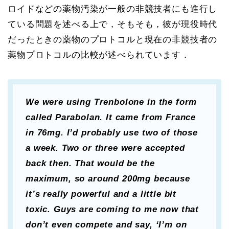
ロイドなどの薬物汚染が一般の非競技者にも進行し
ている問題を述べる上で，そもそも，彼が現役時代
だったときの薬物のプロトコルと現在の非競技者の
薬物プロトコルの比較が述べられています．
We were using Trenbolone in the form
called Parabolan. It came from France
in 76mg. I’d probably use two of those
a week. Two or three were accepted
back then. That would be the
maximum, so around 200mg because
it’s really powerful and a little bit
toxic. Guys are coming to me now that
don’t even compete and say, ‘I’m on