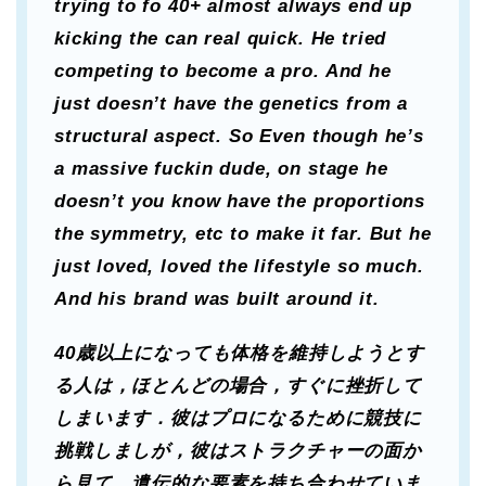
trying to fo 40+ almost always end up
kicking the can real quick. He tried
competing to become a pro. And he
just doesn’t have the genetics from a
structural aspect. So Even though he’s
a massive fuckin dude, on stage he
doesn’t you know have the proportions
the symmetry, etc to make it far. But he
just loved, loved the lifestyle so much.
And his brand was built around it.
40歳以上になっても体格を維持しようとす
る人は，ほとんどの場合，すぐに挫折して
しまいます．彼はプロになるために競技に
挑戦しましが，彼はストラクチャーの面か
ら見て，遺伝的な要素を持ち合わせていま