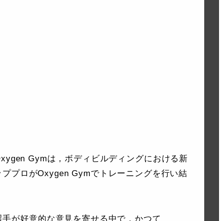
y”こと，Oxygen Gymは，ボディビルディングにおける新
プロがOxygen Gymでトレーニングを行い結
くの選手が好意的な意見を寄せる中で，かつて