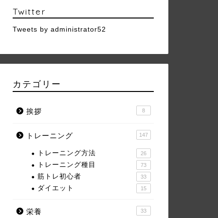
Twitter
Tweets by administrator52
カテゴリー
挨拶
8
トレーニング
147
トレーニング方法
26
トレーニング種目
73
筋トレ初心者
33
ダイエット
15
栄養
33