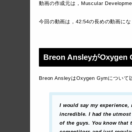
動画の作成元は，Muscular Developm
今回の動画は，42:54の長めの動画に
Breon AnsleyがOxy
Breon AnsleyはOxygen Gym
I would say my experience,
incredible. I had the utmos
of the guys. You know that t
competitors and just regula