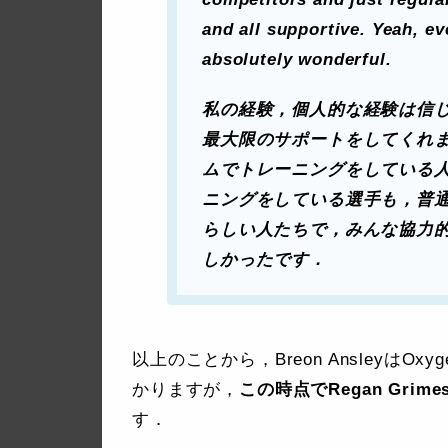
and all supportive. Yeah, e
absolutely wonderful.
私の経験，個人的な経験は信じられ
最大限のサポートをしてくれ
ムでトレーニングをしている
ニングをしている選手も，普
らしい人たちで，みんな協力
しかったです．
以上のことから，Breon AnsleyはO
かりますが，
この時点でRegan Gri
す．