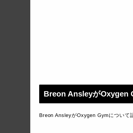
Breon AnsleyがOxy
Breon AnsleyがOxygen Gy