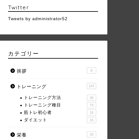
Twitter
Tweets by administrator52
カテゴリー
挨拶
8
トレーニング
147
トレーニング方法
26
トレーニング種目
73
筋トレ初心者
33
ダイエット
15
栄養
33