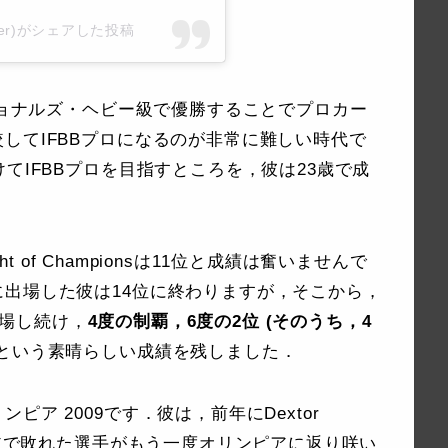
ycutler)がシェアした投稿
ナショナルズ・ヘビー級で優勝することでプロカー
してIFBBプロになるのが非常に難しい時代で
てIFBBプロを目指すところを，彼は23歳で成
ht of Championsは11位と成績は奮いませんで
出場した彼は14位に終わりますが，そこから，
て出場し続け，
4度の制覇，6度の2位 (そのうち，4
という素晴らしい成績を残しました．
ア 2009です．彼は，前年にDextor
ピアで敗れた選手がもう一度オリンピアに返り咲い