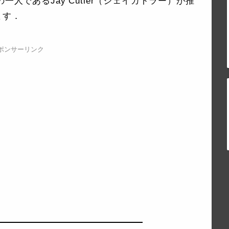
一人であるJay Cutler（ジェイカトラー）が推
ます．
ポンサーリンク