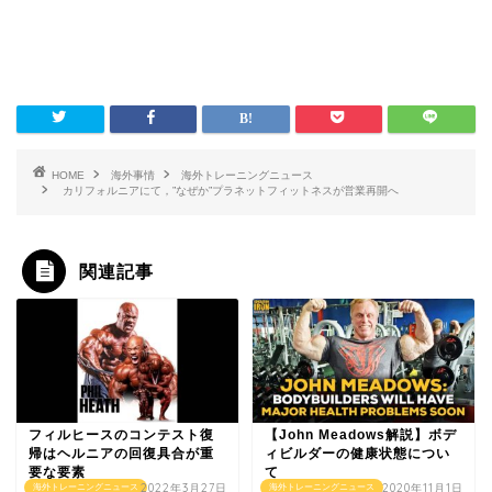
HOME
海外事情
海外トレーニングニュース
カリフォルニアにて，”なぜか”プラネットフィットネスが営業再開へ
関連記事
フィルヒースのコンテスト復
【John Meadows解説】ボデ
帰はヘルニアの回復具合が重
ィビルダーの健康状態につい
要な要素
て
2022年3月27日
2020年11月1日
海外トレーニングニュース
海外トレーニングニュース