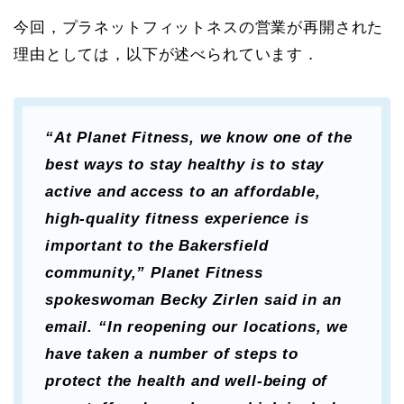
今回，プラネットフィットネスの営業が再開された
理由としては，以下が述べられています．
“At Planet Fitness, we know one of the
best ways to stay healthy is to stay
active and access to an affordable,
high-quality fitness experience is
important to the Bakersfield
community,” Planet Fitness
spokeswoman Becky Zirlen said in an
email. “In reopening our locations, we
have taken a number of steps to
protect the health and well-being of