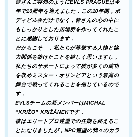
皆さんご存知のようにEVLS PRAGUEは今
年で10周年を迎えました．この10年間，ボ
ディビル界だけでなく，皆さんの心の中に
もしっかりとした居場所を作ってくれたこ
とに感謝しております．
だからこそ ，私たちが尊敬する人物と協
力関係を築けたことを嬉しく思いますし，
私たちのサポートによって彼が多くの成功
を収めミスター・オリンピアという最高の
舞台で戦ってくれることを信じているので
す．
EVLSチームの新メンバーはMICHAL
“KRIŽO” KRIŽÁNEKです．
彼はエリートプロ連盟での任期を終えるこ
とになりましたが，NPC連盟の我々のカラ