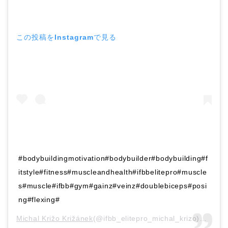
この投稿をInstagramで見る
#bodybuildingmotivation#bodybuilder#bodybuilding#f
itstyle#fitness#muscleandhealth#ifbbelitepro#muscle
s#muscle#ifbb#gym#gainz#veinz#doublebiceps#posi
ng#flexing#
Michal Križo Križánek
(@ifbb_elitepro_michal_krizo)がシェアした投稿 –