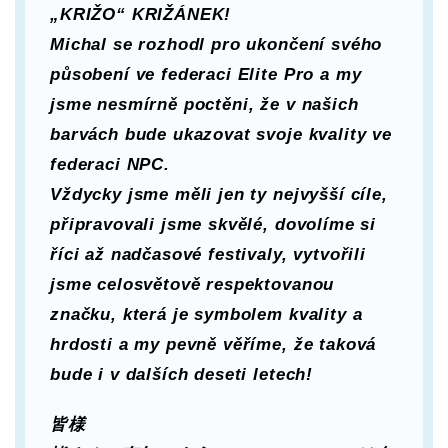
„KRIŽO“ KRIŽÁNEK!
Michal se rozhodl pro ukončení svého
působení ve federaci Elite Pro a my
jsme nesmírně poctěni, že v našich
barvách bude ukazovat svoje kvality ve
federaci NPC.
Vždycky jsme měli jen ty nejvyšší cíle,
připravovali jsme skvělé, dovolíme si
říci až nadčasové festivaly, vytvořili
jsme celosvětově respektovanou
značku, která je symbolem kvality a
hrdosti a my pevně věříme, že taková
bude i v dalších deseti letech!
皆様