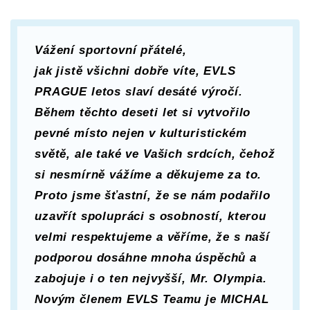
Vážení sportovní přátelé,
jak jistě všichni dobře víte, EVLS
PRAGUE letos slaví desáté výročí.
Během těchto deseti let si vytvořilo
pevné místo nejen v kulturistickém
světě, ale také ve Vašich srdcích, čehož
si nesmírně vážíme a děkujeme za to.
Proto jsme šťastní, že se nám podařilo
uzavřít spolupráci s osobností, kterou
velmi respektujeme a věříme, že s naší
podporou dosáhne mnoha úspěchů a
zabojuje i o ten nejvyšší, Mr. Olympia.
Novým členem EVLS Teamu je MICHAL