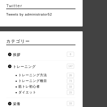
Twitter
Tweets by administrator52
カテゴリー
挨拶
8
トレーニング
147
トレーニング方法
26
トレーニング種目
73
筋トレ初心者
33
ダイエット
15
栄養
33