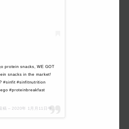
 go protein snacks, WE GOT
in snacks in the market!
#sinfit #sinfitnutrition
hego #proteinbreakfast
た投稿 –
2020年 1月月11日午後3時38分PST