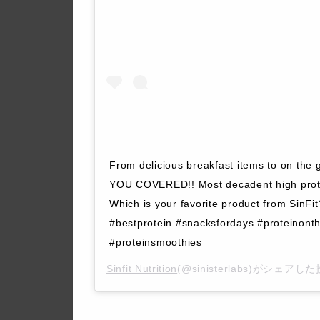
From delicious breakfast items to on the
YOU COVERED!! Most decadent high prote
Which is your favorite product from SinFit? 
#bestprotein #snacksfordays #proteinont
#proteinsmoothies
Sinfit Nutrition
(@sinisterlabs)がシェアし