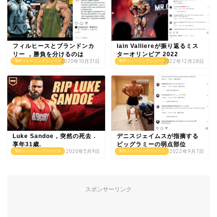
フィルヒースとブランドンカ
Iain Valliereが振り返るミス
リー ，勝負を分けるのは
ターオリンピア 2022
2020年10月31日
2022年12月28日
海外トレーニングニュース
海外トレーニングニュース
Luke Sandoe，突然の死去．
デニスジェイムスが指摘する
享年31歳.
ビッグラミーの弱点部位
2020年5月9日
2022年9月7日
海外トレーニングニュース
海外トレーニングニュース
スポンサーリンク