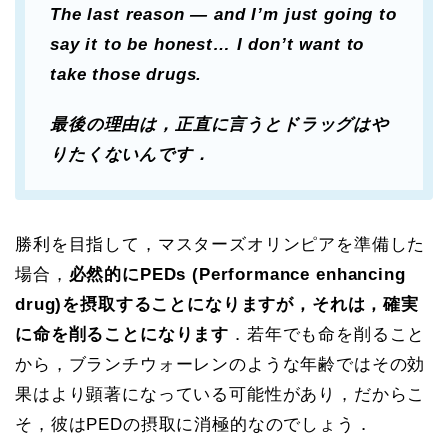
The last reason — and I’m just going to
say it to be honest… I don’t want to
take those drugs.
最後の理由は，正直に言うとドラッグはや
りたくないんです．
勝利を目指して，マスターズオリンピアを準備した
場合，
必然的にPEDs (Performance enhancing
drug)を摂取することになりますが，それは，確実
に命を削ることになります
．若年でも命を削ること
から，ブランチウォーレンのような年齢ではその効
果はより顕著になっている可能性があり，だからこ
そ，彼はPEDの摂取に消極的なのでしょう．