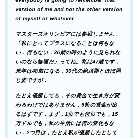
everybody is going to remember that
version of me and not the other version
of myself or whatever
マスターズオリンピアには参戦しません．
「私にとってプラスになることは何もな
い．何もない．36歳の時のように見られな
いのなら無理だ」ってね。私は47歳です．
来年は48歳になる．30代の絶頂期とほぼ同
じ姿ですが．
たとえ優勝しても，その賞金で生き方が変
わるわけではありません．6桁の賞金が出
るはずです．まず，1位でも何位でも，15
万ドルでも，私の生活には何の変化もな
い．2つ目は，たとえ私が優勝したとして