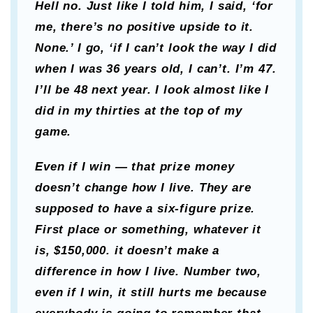
Hell no. Just like I told him, I said, ‘for
me, there’s no positive upside to it.
None.’ I go, ‘if I can’t look the way I did
when I was 36 years old, I can’t. I’m 47.
I’ll be 48 next year. I look almost like I
did in my thirties at the top of my
game.
Even if I win — that prize money
doesn’t change how I live. They are
supposed to have a six-figure prize.
First place or something, whatever it
is, $150,000. it doesn’t make a
difference in how I live. Number two,
even if I win, it still hurts me because