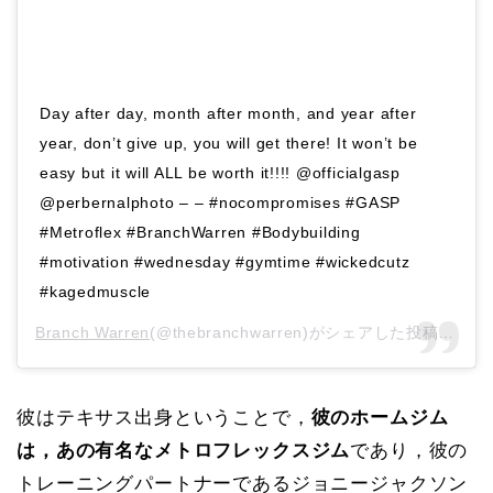
Day after day, month after month, and year after
year, don’t give up, you will get there! It won’t be
easy but it will ALL be worth it!!!! @officialgasp
@perbernalphoto – – #nocompromises #GASP
#Metroflex #BranchWarren #Bodybuilding
#motivation #wednesday #gymtime #wickedcutz
#kagedmuscle
Branch Warren
(@thebranchwarren)がシェアした投稿 –
20
彼はテキサス出身ということで，
彼のホームジム
は，あの有名なメトロフレックスジム
であり，彼の
トレーニングパートナーであるジョニージャクソン